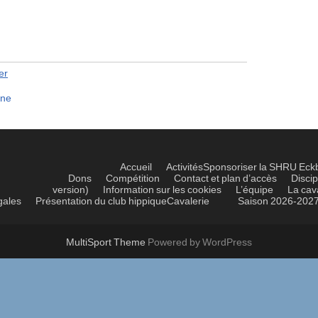
er
mne
Accueil
Activités
Sponsoriser la SHRU Eck
Dons
Compétition
Contact et plan d’accès
Discip
version)
Information sur les cookies
L’équipe
La cav
gales
Présentation du club hippique
Cavalerie
Saison 2026-202
MultiSport Theme
Powered by WordPress