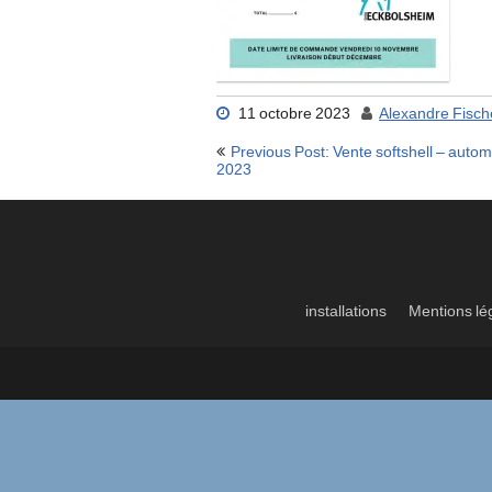
11 octobre 2023
Alexandre Fisch
Navigation
Previous Post: Vente softshell – auto
de
2023
l’article
installations
Mentions lé