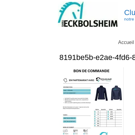
Skip
to
Clu
content
notre 
Accueil
8191be5b-e2ae-4fd6-