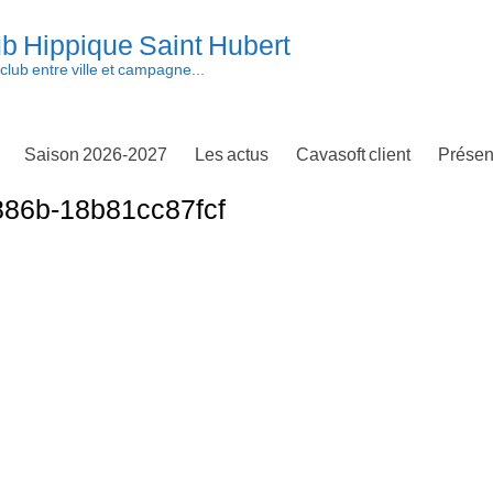
b Hippique Saint Hubert
club entre ville et campagne...
Saison 2026-2027
Les actus
Cavasoft client
Présen
886b-18b81cc87fcf