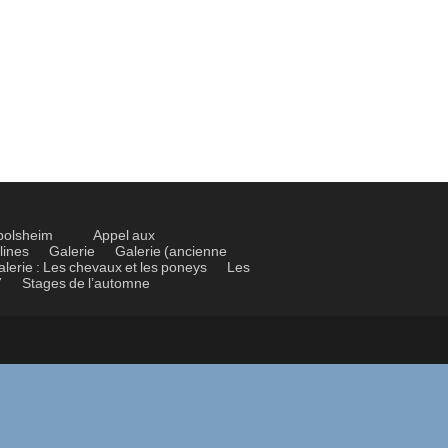
bolsheim
Appel aux
lines
Galerie
Galerie (ancienne
alerie : Les chevaux et les poneys
Les
7
Stages de l’automne