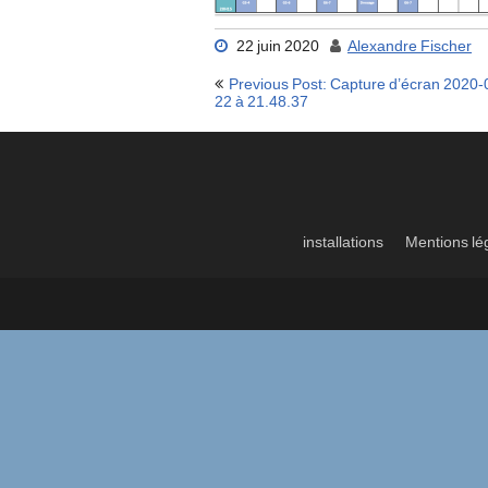
22 juin 2020
Alexandre Fischer
Navigation
Previous Post: Capture d’écran 2020-
de
22 à 21.48.37
l’article
installations
Mentions lé