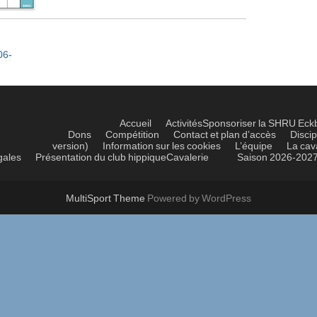
06-
Accueil
Activités
Sponsoriser la SHRU Eck
Dons
Compétition
Contact et plan d’accès
Discip
version)
Information sur les cookies
L’équipe
La cav
gales
Présentation du club hippique
Cavalerie
Saison 2026-202
MultiSport Theme
Powered by WordPress