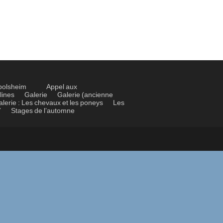
bolsheim
Appel aux
lines
Galerie
Galerie (ancienne
alerie : Les chevaux et les poneys
Les
7
Stages de l’automne