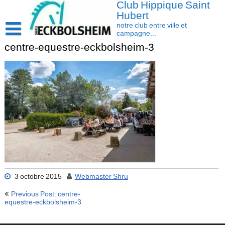
Club Hippique Saint
Skip
to
Hubert
content
notre club entre ville et
campagne...
centre-equestre-eckbolsheim-3
Accueil
Saison 2026-2027
Les actus
Cavasoft client
Présentation
Activités
L’équipe
Contact/accès
Les installations
Disciplines
La cavalerie : Les chevaux et les poneys
Compétition
3 octobre 2015
Webmaster Shru
Navigation
Previous Post: centre-
de
equestre-eckbolsheim-3
l’article