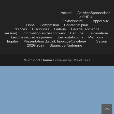
Accueil
Activités
Sponsoriser
la SHRU
Eckbolsheim
Appel aux
Dons
Compétition
Contact et plan
d’accès
Disciplines
Galerie
Galerie (ancienne
version)
Information sur les cookies
L’équipe
La cavalerie :
Les chevaux et les poneys
Les installations
Mentions
légales
Présentation du club hippique
Cavalerie
Saison
2026-2027
Stages de l’automne
MultiSport Theme
Powered by WordPress