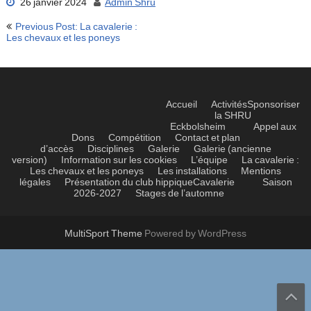
26 janvier 2024
Admin Shru
Navigation
Previous Post: La cavalerie :
de
Les chevaux et les poneys
l’article
Accueil
Activités
Sponsoriser
la SHRU
Eckbolsheim
Appel aux
Dons
Compétition
Contact et plan
d’accès
Disciplines
Galerie
Galerie (ancienne
version)
Information sur les cookies
L’équipe
La cavalerie :
Les chevaux et les poneys
Les installations
Mentions
légales
Présentation du club hippique
Cavalerie
Saison
2026-2027
Stages de l’automne
MultiSport Theme
Powered by WordPress