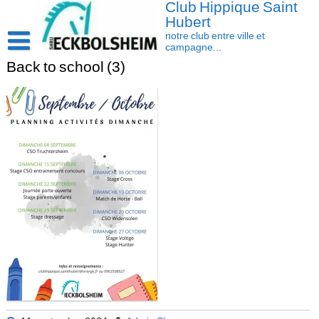
Club Hippique Saint
Skip
to
Hubert
content
notre club entre ville et
campagne...
Back to school (3)
Accueil
Saison 2026-2027
Les actus
Cavasoft client
Présentation
Activités
L’équipe
Contact/accès
Les installations
Disciplines
La cavalerie : Les chevaux et les poneys
Compétition