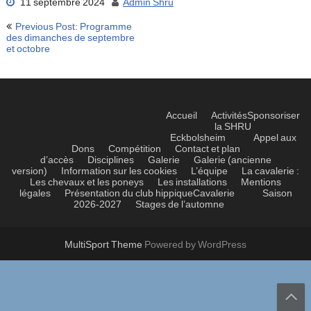
11 septembre 2024
Admin Shru
Navigation
Previous Post: Programme
de
des dimanches de septembre
et octobre
l’article
Accueil
Activités
Sponsoriser
la SHRU
Eckbolsheim
Appel aux
Dons
Compétition
Contact et plan
d’accès
Disciplines
Galerie
Galerie (ancienne
version)
Information sur les cookies
L’équipe
La cavalerie :
Les chevaux et les poneys
Les installations
Mentions
légales
Présentation du club hippique
Cavalerie
Saison
2026-2027
Stages de l’automne
MultiSport Theme
Powered by WordPress