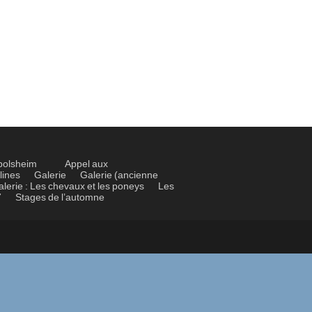
bolsheim
Appel aux
lines
Galerie
Galerie (ancienne
alerie : Les chevaux et les poneys
Les
7
Stages de l’automne