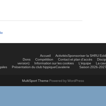
de
Accueil
Activités
Sponsoriser la SHRU Eck
Dons
Compétition
Contact et plan d’accès
Discip
version)
Information sur les cookies
L’équipe
La cav
gales
Présentation du club hippique
Cavalerie
Saison 2026-202
MultiSport Theme
Powered by WordPress