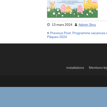
13 mars 2024
Admin Shru
Navigation
Previous Post: Programme vacances 
de
Pâques 2024
l’article
installations
Mentions lé