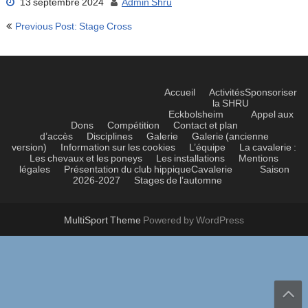
13 septembre 2024
Admin Shru
Navigation
Previous Post: Stage Cross
de
l’article
Accueil
Activités
Sponsoriser
la SHRU
Eckbolsheim
Appel aux
Dons
Compétition
Contact et plan
d’accès
Disciplines
Galerie
Galerie (ancienne
version)
Information sur les cookies
L’équipe
La cavalerie :
Les chevaux et les poneys
Les installations
Mentions
légales
Présentation du club hippique
Cavalerie
Saison
2026-2027
Stages de l’automne
MultiSport Theme
Powered by WordPress